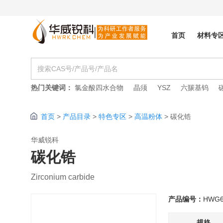
首页
材料专
热门关键词：
氯金酸四水合物
晶须
YSZ
六羰基钨
首页
>
产品目录
>
特色专区
>
高温粉体
>
碳化锆
华威锐科
碳化锆
Zirconium carbide
产品编号：
HWG6
规格