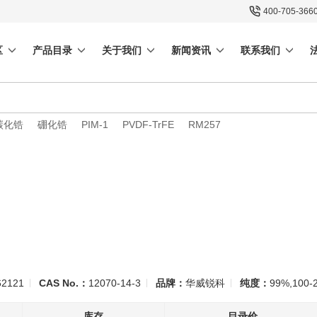
400-705-366
区
产品目录
关于我们
新闻资讯
联系我们
碳化锆
硼化锆
PIM-1
PVDF-TrFE
RM257
2121
CAS No.：
12070-14-3
品牌：
华威锐科
纯度：
99%,100-
库存
目录价