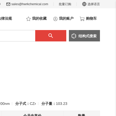
0
sales@hwrkchemical.com
批量订购
选择语言
法律法规
我的收藏
我的账户
购物车
结构
式
搜索
200nm
分子式：
CZr
分子量：
103.23
会员专享价
数量