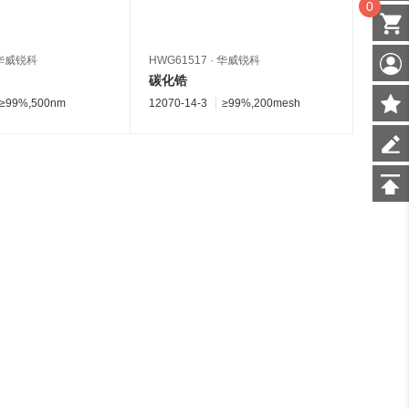
0
华威锐科
HWG61517
·
华威锐科
HWG61
碳化锆
碳化
≥99%,500nm
12070-14-3
≥99%,200mesh
12069-