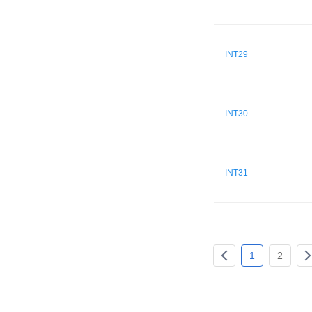
INT29
INT30
INT31
1
2