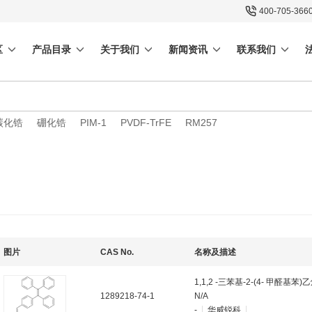
400-705-366
区
产品目录
关于我们
新闻资讯
联系我们
碳化锆
硼化锆
PIM-1
PVDF-TrFE
RM257
图片
CAS No.
名称及描述
1,1,2 -三苯基-2-(4- 甲醛基苯)
1289218-74-1
N/A
-
华威锐科