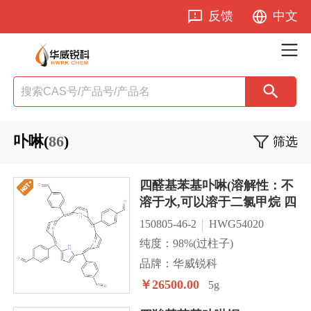
反馈
中文
卟啉(
86
)
筛选
四醛基苯基卟啉(溶解性：不
溶于水,可以溶于二氯甲烷 四
氢呋喃 甲苯等溶剂)
150805-46-2
HWG54020
纯度：98%(过柱子)
品牌：华威锐科
￥26500.00
5g