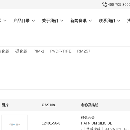
400-705-366
区
产品目录
关于我们
新闻资讯
联系我们
碳化锆
硼化锆
PIM-1
PVDF-TrFE
RM257
图片
CAS No.
名称及描述
硅铪合金
12401-56-8
HAFNIUM SILICIDE
-
华威锐科
99.5%,D50:1-3