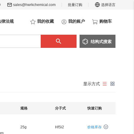
0
sales@hwrkchemical.com
批量订购
选择语言
法律法规
我的收藏
我的账户
购物车
结构
式
搜索
显示方式
规格
分子式
快速订购
25g
HfSi2
价格库存
μm