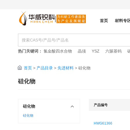
首页
材料专
热门关键词：
氯金酸四水合物
晶须
YSZ
六羰基钨
首页
>
产品目录
>
先进材料
>
硅化物
硅化物
产品编号
硅化物
硅化物
HWG61366