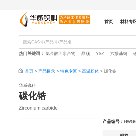
首页
材料专
热门关键词：
氯金酸四水合物
晶须
YSZ
六羰基钨
首页
>
产品目录
>
特色专区
>
高温粉体
>
碳化锆
华威锐科
碳化锆
Zirconium carbide
产品编号：
HWG6
规格