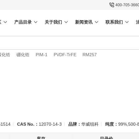
400-705-366
区
产品目录
关于我们
新闻资讯
联系我们
碳化锆
硼化锆
PIM-1
PVDF-TrFE
RM257
1514
CAS No.：
12070-14-3
品牌：
华威锐科
纯度：
99%,500-
库存
目录价