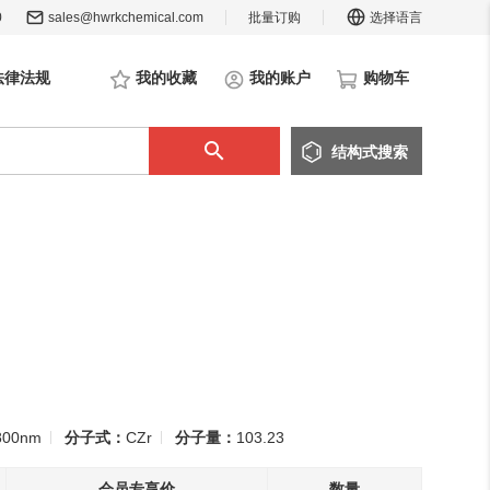
0
sales@hwrkchemical.com
批量订购
选择语言
法律法规
我的收藏
我的账户
购物车
结构
式
搜索
800nm
分子式：
CZr
分子量：
103.23
会员专享价
数量