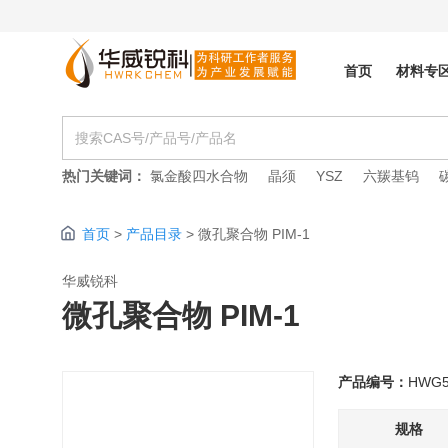
首页
材料专
热门关键词：
氯金酸四水合物
晶须
YSZ
六羰基钨
首页
>
产品目录
>
微孔聚合物 PIM-1
华威锐科
微孔聚合物 PIM-1
产品编号：
HWG5
规格