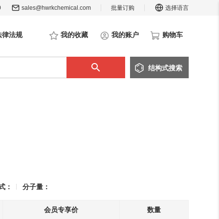
0
sales@hwrkchemical.com
批量订购
选择语言
法律法规
我的收藏
我的账户
购物车
结构
式
搜索
式：
分子量：
会员专享价
数量