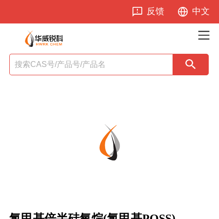
反馈
中文
氯甲基倍半硅氧烷(氯甲基POSS)