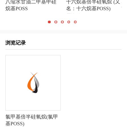
EP
八缩水甘油二甲基甲硅
十六烷基倍半硅氧烷 (又
Ca
烷基POSS
名：十六烷基POSS)
￥2
￥5625.00
需询价
浏览记录
氯甲基倍半硅氧烷(氯甲
基POSS)